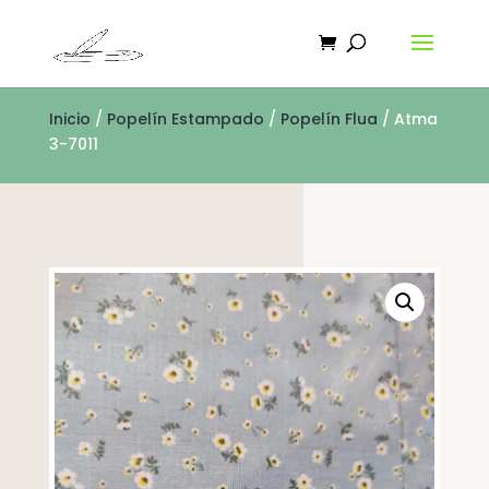
Inicio
/
Popelín Estampado
/
Popelín Flua
/ Atma
3-7011