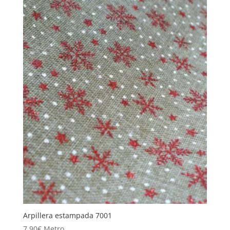
Arpillera estampada 7001
7,90
€
Metro