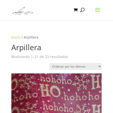
Inicio
/ Arpillera
Arpillera
Ordenado
Mostrando 1–21 de 23 resultados
por
los
últimos