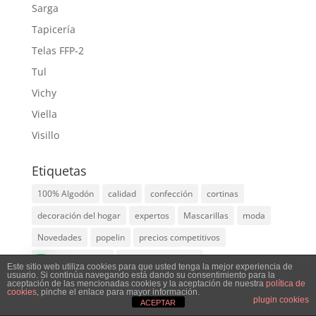
Sarga
Tapicería
Telas FFP-2
Tul
Vichy
Viella
Visillo
Etiquetas
100% Algodón
calidad
confección
cortinas
decoración del hogar
expertos
Mascarillas
moda
Novedades
popelin
precios competitivos
recomendaciones
selección exclusiva
Este sitio web utiliza cookies para que usted tenga la mejor experiencia de
💬¿Necesitas ayuda?
usuario. Si continúa navegando está dando su consentimiento para la
servicio al cliente.
Tapicería
telas
Telas en Burgos
aceptación de las mencionadas cookies y la aceptación de nuestra
política de
Los colores de las imágenes pueden variar dependiendo de su
cookies
, pinche el enlace para mayor información.
plugin cookies
Español
telas online
Tendencias
tienda de telas
variedad
ACEPTAR
pantalla
Descartar