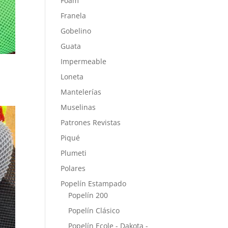
Foam
Franela
Gobelino
Guata
Impermeable
Loneta
Mantelerías
Muselinas
Patrones Revistas
Piqué
Plumeti
Polares
Popelín Estampado
Popelín 200
Popelín Clásico
Popelín Ecole - Dakota -