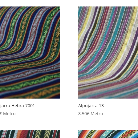
jarra Hebra 7001
Alpujarra 13
€
Metro
8,50
€
Metro