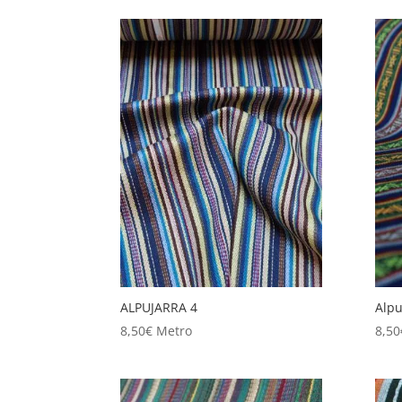
ALPUJARRA 4
Alpu
8,50
€
Metro
8,50