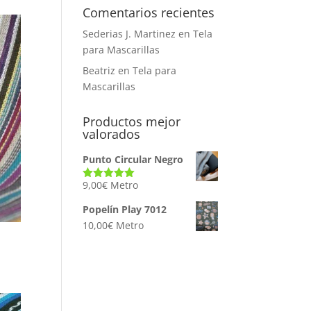
Comentarios recientes
Sederias J. Martinez
en
Tela
para Mascarillas
Beatriz
en
Tela para
Mascarillas
Productos mejor
valorados
Punto Circular Negro
9,00
€
Metro
Valorado
con
5.00
de
5
Popelín Play 7012
10,00
€
Metro