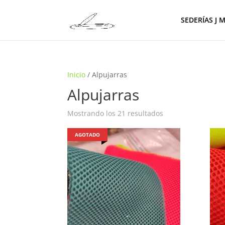
SEDERÍAS J 
Inicio
/ Alpujarras
Alpujarras
Ordenado
Mostrando los 21 resultados
por
AGOTADO
los
últimos