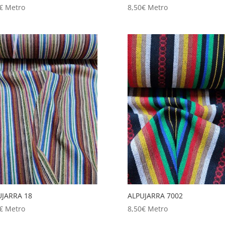
€
Metro
8,50
€
Metro
UJARRA 18
ALPUJARRA 7002
€
Metro
8,50
€
Metro