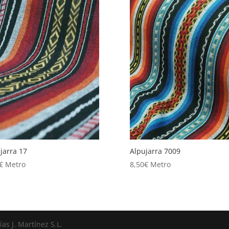
jarra 17
Alpujarra 7009
€
Metro
8,50
€
Metro
s J. Martínez S.L.