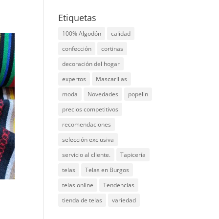
Etiquetas
100% Algodón
calidad
confección
cortinas
decoración del hogar
expertos
Mascarillas
moda
Novedades
popelin
precios competitivos
recomendaciones
selección exclusiva
servicio al cliente.
Tapicería
telas
Telas en Burgos
telas online
Tendencias
tienda de telas
variedad