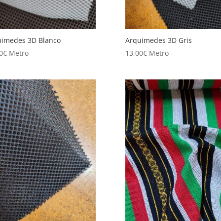
uimedes 3D Blanco
Arquimedes 3D Gris
0
€
Metro
13,00
€
Metro