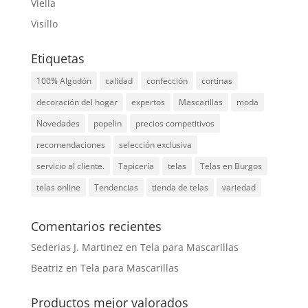
Viella
Visillo
Etiquetas
100% Algodón
calidad
confección
cortinas
decoración del hogar
expertos
Mascarillas
moda
Novedades
popelin
precios competitivos
recomendaciones
selección exclusiva
servicio al cliente.
Tapicería
telas
Telas en Burgos
telas online
Tendencias
tienda de telas
variedad
Comentarios recientes
Sederias J. Martinez
en
Tela para Mascarillas
Beatriz
en
Tela para Mascarillas
Productos mejor valorados