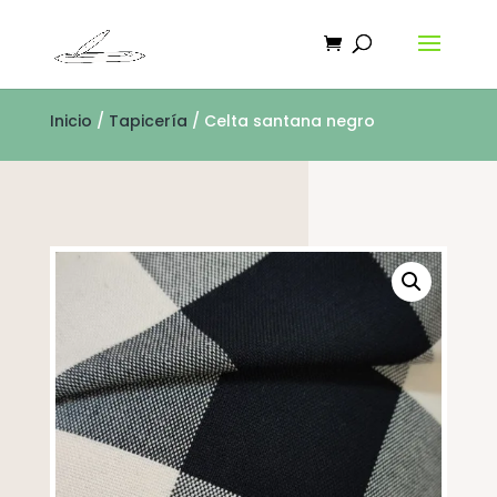
Inicio
/
Tapicería
/ Celta santana negro