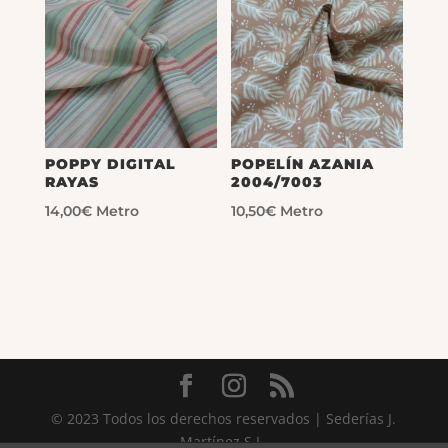
POPPY DIGITAL
POPELÍN AZANIA
RAYAS
2004/7003
14,00
€
Metro
10,50
€
Metro
© 2023 Todos los derechos reservados | Sederías J.
Martínez S.L.