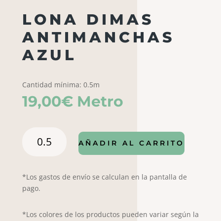
LONA DIMAS
ANTIMANCHAS
AZUL
Cantidad mínima: 0.5m
19,00
€
Metro
LONA
AÑADIR AL CARRITO
DIMAS
ANTIMANCHAS
AZUL
*Los gastos de envío se calculan en la pantalla de
cantidad
pago.
*Los colores de los productos pueden variar según la