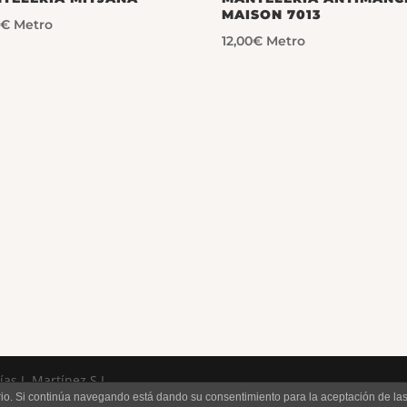
MAISON 7013
0
€
Metro
12,00
€
Metro
s J. Martínez S.L.
uario. Si continúa navegando está dando su consentimiento para la aceptación de l