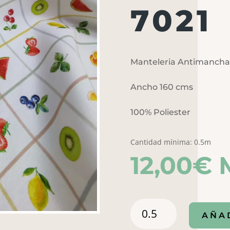
7021
Manteleria Antimancha
Ancho 160 cms
100% Poliester
Cantidad mínima: 0.5m
12,00
€
Manteleria
AÑA
Antimanchas
Maison