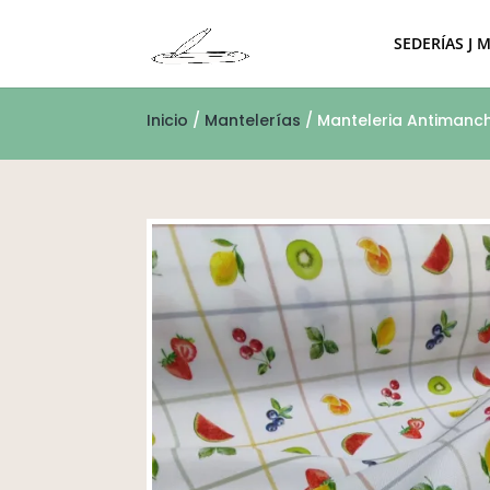
SEDERÍAS J 
Inicio
/
Mantelerías
/ Manteleria Antimanc