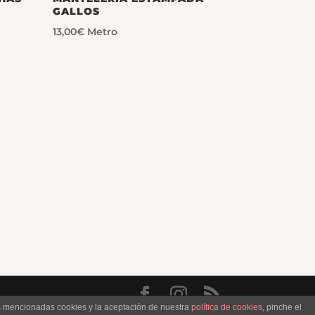
GALLOS
13,00
€
Metro
as mencionadas cookies y la aceptación de nuestra
política de cookies
, pinche el