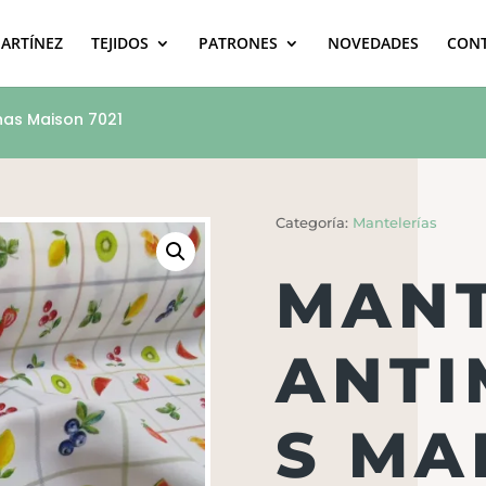
MARTÍNEZ
TEJIDOS
PATRONES
NOVEDADES
CON
has Maison 7021
Categoría:
Mantelerías
MANT
ANT
S MA