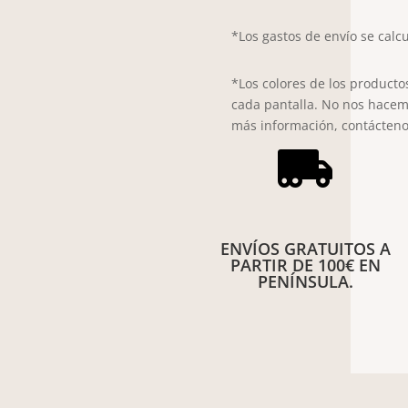
7021
*Los gastos de envío se calcu
cantidad
*Los colores de los producto
cada pantalla. No nos hacem
más información, contácteno

ENVÍOS GRATUITOS A
PARTIR DE 100€ EN
PENÍNSULA.