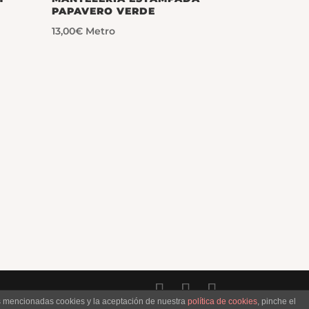
PAPAVERO VERDE
13,00
€
Metro
as mencionadas cookies y la aceptación de nuestra
política de cookies
, pinche el