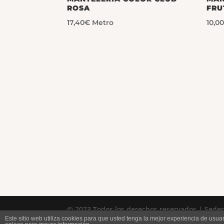
ROSA
FRU
17,40
€
Metro
10,0
© 2023 Todos los derechos reservados | Sedería
Este sitio web utiliza cookies para que usted tenga la mejor experiencia de us