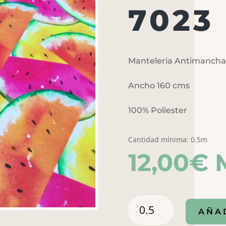
7023
Manteleria Antimancha
Ancho 160 cms
100% Poliester
Cantidad mínima: 0.5m
12,00
€
Manteleria
AÑA
Antimanchas
Maison