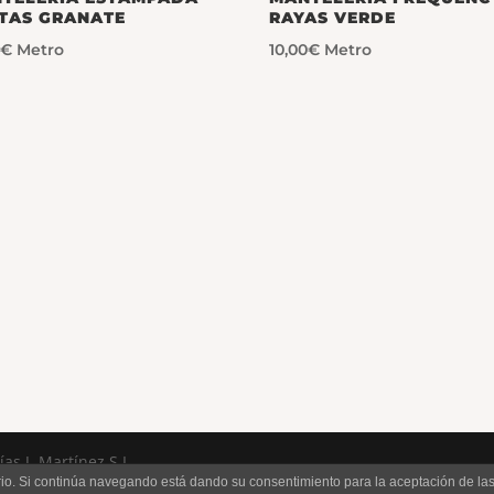
TAS GRANATE
RAYAS VERDE
0
€
Metro
10,00
€
Metro
s J. Martínez S.L.
uario. Si continúa navegando está dando su consentimiento para la aceptación de l