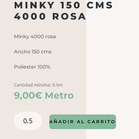
MINKY 150 CMS
4000 ROSA
Minky 4000 rosa
Ancho 150 cms
Poliester 100%
Cantidad mínima: 0.5m
9,00
€
Metro
Minky
AÑADIR AL CARRITO
150
cms
4000