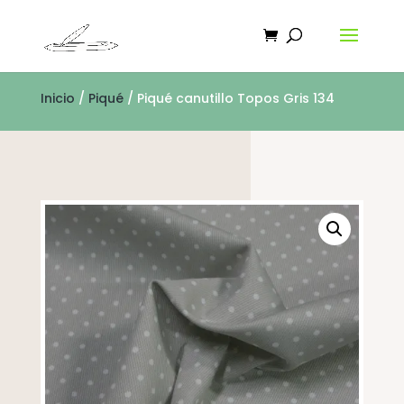
Inicio
/
Piqué
/ Piqué canutillo Topos Gris 134