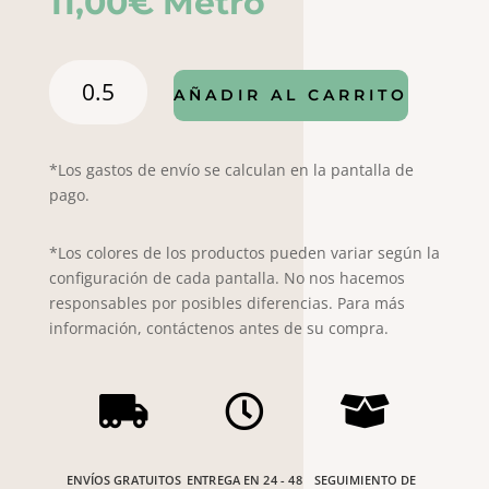
11,00
€
Metro
Piqué
AÑADIR AL CARRITO
canutillo
Topos
Gris
*Los gastos de envío se calculan en la pantalla de
134
pago.
cantidad
*Los colores de los productos pueden variar según la
configuración de cada pantalla. No nos hacemos
responsables por posibles diferencias. Para más
información, contáctenos antes de su compra.



ENVÍOS GRATUITOS
ENTREGA EN 24 - 48
SEGUIMIENTO DE