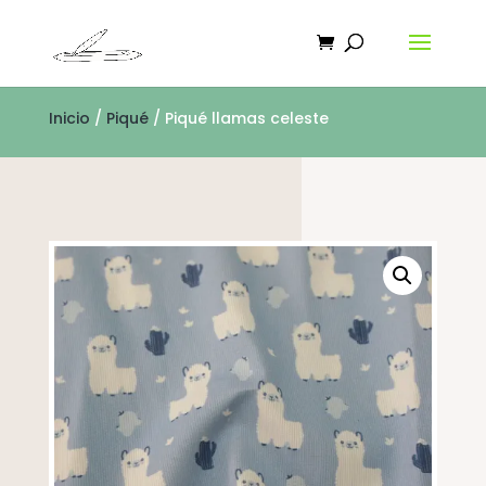
Inicio
/
Piqué
/ Piqué llamas celeste