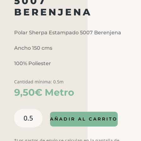
5007
BERENJENA
Polar Sherpa Estampado 5007 Berenjena
Ancho 150 cms
100% Poliester
Cantidad mínima: 0.5m
9,50
€
Metro
POLAR
AÑADIR AL CARRITO
SHERPA
ESTAMPADO
5007
*Los gastos de envío se calculan en la pantalla de