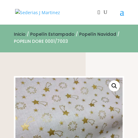
Inicio
/
Popelín Estampado
/
Popelín Navidad
/
POPELIN DORE 0001/7003