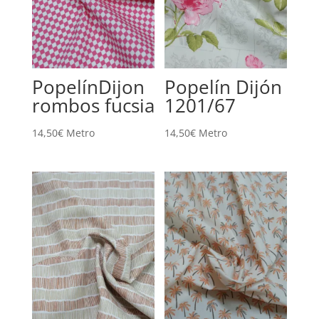
PopelínDijon
Popelín Dijón
rombos fucsia
1201/67
14,50
€
Metro
14,50
€
Metro