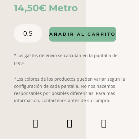
14,50
€
Metro
Popelín
AÑADIR AL CARRITO
Dijon
rosa
con
*Los gastos de envío se calculan en la pantalla de
flores
pago.
cantidad
*Los colores de los productos pueden variar según la
configuración de cada pantalla. No nos hacemos
responsables por posibles diferencias. Para más
información, contáctenos antes de su compra.


