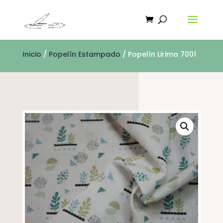
Inicio
/
Popelín Estampado
/ Popelín Lirima 7001