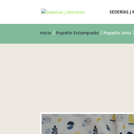
SEDERÍAS J
Inicio
/
Popelín Estampado
/ Popelín Lima 