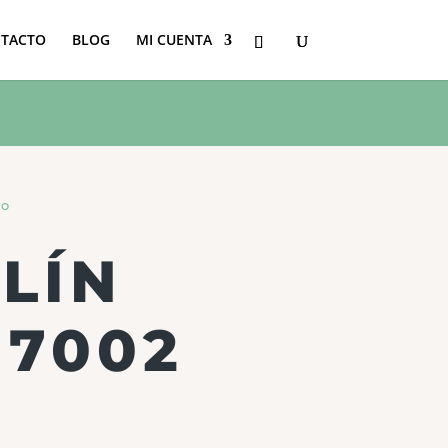
TACTO
BLOG
MI CUENTA
do
LÍN
 7002