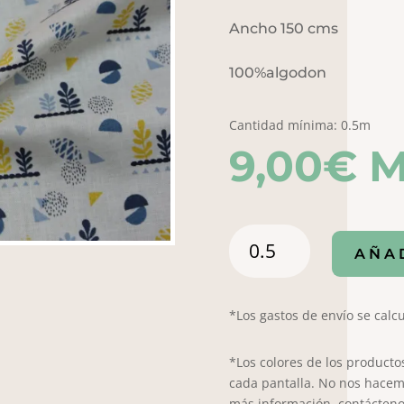
Ancho 150 cms
100%algodon
Cantidad mínima: 0.5m
9,00
€
M
Popelín
AÑA
Lima
7002
cantidad
*Los gastos de envío se calcu
*Los colores de los producto
cada pantalla. No nos hacem
más información, contácteno