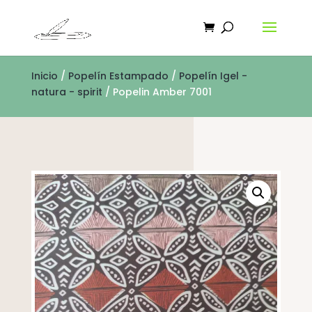
Inicio
/
Popelín Estampado
/
Popelín Igel -
natura - spirit
/ Popelin Amber 7001