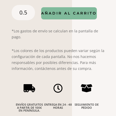
Popelín
AÑADIR AL CARRITO
ame
4914
cantidad
*Los gastos de envío se calculan en la pantalla de
pago.
*Los colores de los productos pueden variar según la
configuración de cada pantalla. No nos hacemos
responsables por posibles diferencias. Para más
información, contáctenos antes de su compra.



ENVÍOS GRATUITOS
ENTREGA EN 24 - 48
SEGUIMIENTO DE
A PARTIR DE 100€
HORAS
PEDIDO
EN PENÍNSULA.