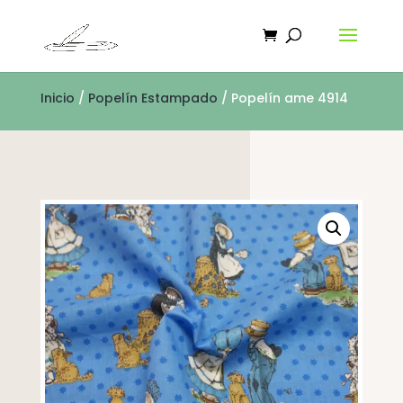
Inicio
/
Popelín Estampado
/ Popelín ame 4914