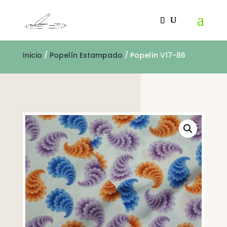
Inicio
/
Popelín Estampado
/ Popelín V17-86