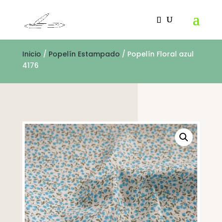
Inicio
/
Popelín Estampado
/ Popelín Floral azul
4176