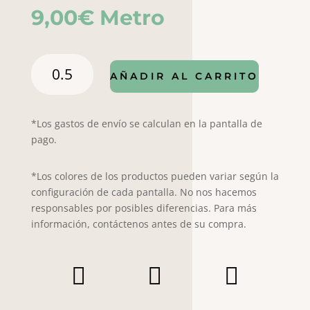
9,00
€
Metro
Popelín
AÑADIR AL CARRITO
Floral
azul
4176
*Los gastos de envío se calculan en la pantalla de
cantidad
pago.
*Los colores de los productos pueden variar según la
configuración de cada pantalla. No nos hacemos
responsables por posibles diferencias. Para más
información, contáctenos antes de su compra.


