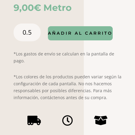
9,00
€
Metro
Popelín
AÑADIR AL CARRITO
Hallow
20
/
*Los gastos de envío se calculan en la pantalla de
7008
pago.
cantidad
*Los colores de los productos pueden variar según la
configuración de cada pantalla. No nos hacemos
responsables por posibles diferencias. Para más
información, contáctenos antes de su compra.


