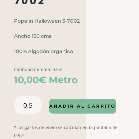
7002
Popelin Halloween 3-7002
Ancho 150 cms
100% Algodón organico
Cantidad mínima: 0.5m
10,00
€
Metro
Popelin
AÑADIR AL CARRITO
Halloween
3-
7002
*Los gastos de envío se calculan en la pantalla de
cantidad
pago.