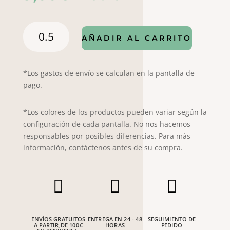
Popelín
AÑADIR AL CARRITO
Lock
6003
/
*Los gastos de envío se calculan en la pantalla de
7001
pago.
cantidad
*Los colores de los productos pueden variar según la
configuración de cada pantalla. No nos hacemos
responsables por posibles diferencias. Para más
información, contáctenos antes de su compra.



ENVÍOS GRATUITOS
ENTREGA EN 24 - 48
SEGUIMIENTO DE
A PARTIR DE 100€
HORAS
PEDIDO