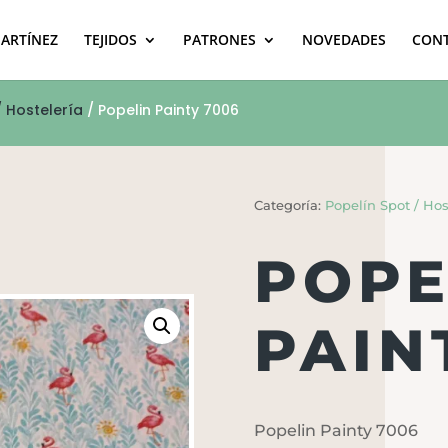
MARTÍNEZ
TEJIDOS
PATRONES
NOVEDADES
CON
/ Hostelería
/ Popelin Painty 7006
Categoría:
Popelín Spot / Hos
POPE
PAIN
Popelin Painty 7006