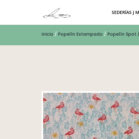
SEDERÍAS J 
Inicio
/
Popelín Estampado
/
Popelín Spot 