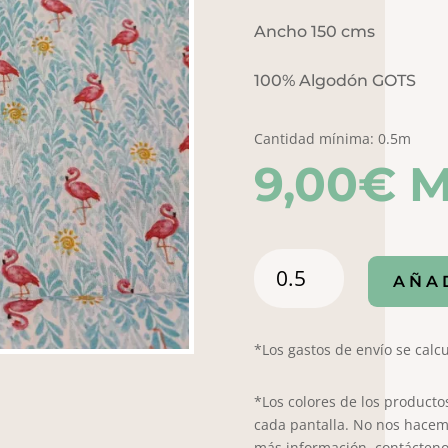
Ancho 150 cms
100% Algodón GOTS
Cantidad mínima: 0.5m
9,00
€
M
Popelin
AÑA
Painty
7006
cantidad
*Los gastos de envío se calcu
*Los colores de los producto
cada pantalla. No nos hacem
más información, contácteno