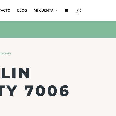
TACTO
BLOG
MI CUENTA
telería
LIN
TY 7006