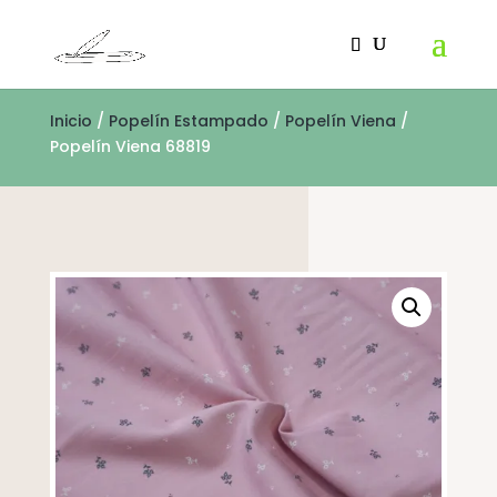
Inicio
/
Popelín Estampado
/
Popelín Viena
/
Popelín Viena 68819