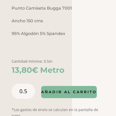
Punto Camiseta Bugga 7001
Ancho 150 cms
95% Algodón 5% Spandex
Cantidad mínima: 0.5m
13,80
€
Metro
Punto
AÑADIR AL CARRITO
Digital
Bugga
7001
*Los gastos de envío se calculan en la pantalla de
cantidad
pago.