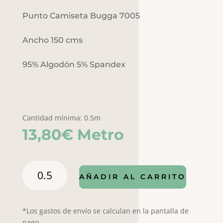
Punto Camiseta Bugga 7005
Ancho 150 cms
95% Algodón 5% Spandex
Cantidad mínima: 0.5m
13,80
€
Metro
Punto
AÑADIR AL CARRITO
Digital
Bugga
7005
*Los gastos de envío se calculan en la pantalla de
cantidad
pago.