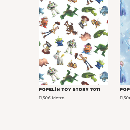
POPELÍN TOY STORY 7011
POP
11,50
€
Metro
11,50