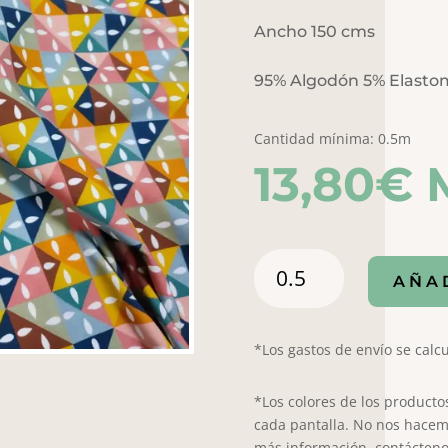
Ancho 150 cms
95% Algodón 5% Elasto
Cantidad mínima: 0.5m
13,80
€
Punto
AÑA
Jam
Digital
7008
*Los gastos de envío se calcu
cantidad
*Los colores de los producto
cada pantalla. No nos hacem
más información, contácteno