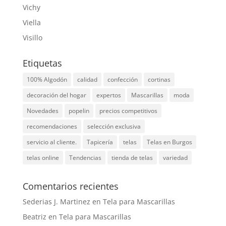
Vichy
Viella
Visillo
Etiquetas
100% Algodón
calidad
confección
cortinas
decoración del hogar
expertos
Mascarillas
moda
Novedades
popelin
precios competitivos
recomendaciones
selección exclusiva
servicio al cliente.
Tapicería
telas
Telas en Burgos
telas online
Tendencias
tienda de telas
variedad
Comentarios recientes
Sederias J. Martinez
en
Tela para Mascarillas
Beatriz
en
Tela para Mascarillas