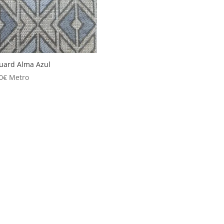
uard Alma Azul
0
€
Metro