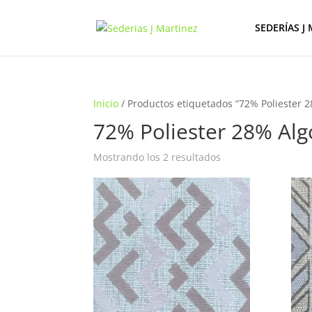
SEDERÍAS J
Inicio
/ Productos etiquetados “72% Poliester 
72% Poliester 28% Al
Ordenado
Mostrando los 2 resultados
por
los
últimos