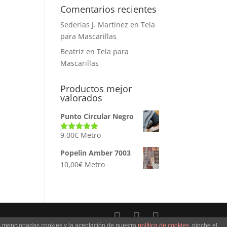
Comentarios recientes
Sederias J. Martinez
en
Tela
para Mascarillas
Beatriz
en
Tela para
Mascarillas
Productos mejor
valorados
Punto Circular Negro
9,00
€
Metro
Valorado
con
5.00
de
5
Popelin Amber 7003
10,00
€
Metro
as mencionadas cookies y la aceptación de nuestra
política de cookies
, pinche el