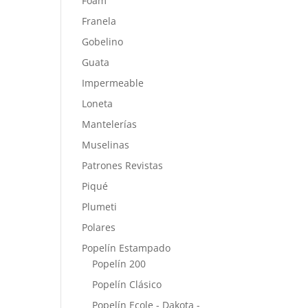
Foam
Franela
Gobelino
Guata
Impermeable
Loneta
Mantelerías
Muselinas
Patrones Revistas
Piqué
Plumeti
Polares
Popelín Estampado
Popelín 200
Popelín Clásico
Popelín Ecole - Dakota -