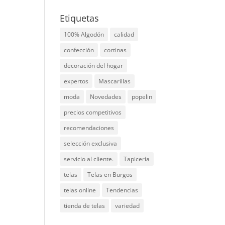
Etiquetas
100% Algodón
calidad
confección
cortinas
decoración del hogar
expertos
Mascarillas
moda
Novedades
popelin
precios competitivos
recomendaciones
selección exclusiva
servicio al cliente.
Tapicería
telas
Telas en Burgos
telas online
Tendencias
tienda de telas
variedad