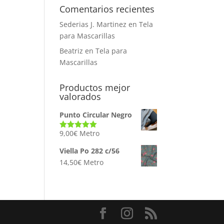
Comentarios recientes
Sederias J. Martinez
en
Tela
para Mascarillas
Beatriz
en
Tela para
Mascarillas
Productos mejor
valorados
Punto Circular Negro
9,00
€
Metro
Valorado
con
5.00
de
5
Viella Po 282 c/56
14,50
€
Metro