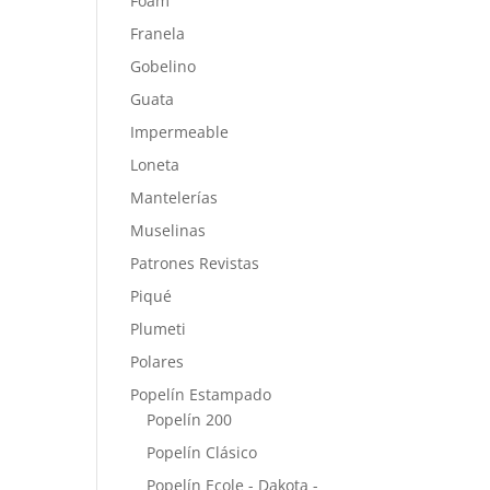
Foam
Franela
Gobelino
Guata
Impermeable
Loneta
Mantelerías
Muselinas
Patrones Revistas
Piqué
Plumeti
Polares
Popelín Estampado
Popelín 200
Popelín Clásico
Popelín Ecole - Dakota -