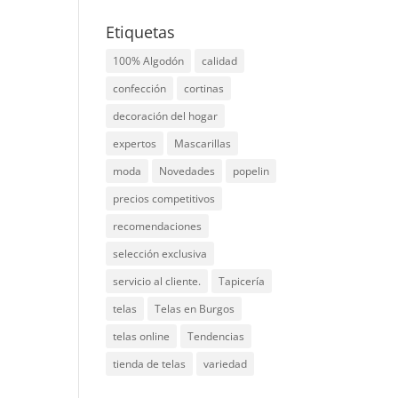
Etiquetas
100% Algodón
calidad
confección
cortinas
decoración del hogar
expertos
Mascarillas
moda
Novedades
popelin
precios competitivos
recomendaciones
selección exclusiva
servicio al cliente.
Tapicería
telas
Telas en Burgos
telas online
Tendencias
tienda de telas
variedad