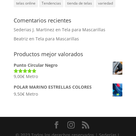
telas online
Tendencias
tienda de telas
variedad
Comentarios recientes
Sederias J. Martinez
en
Tela para Mascarillas
Beatriz
en
Tela para Mascarillas
Productos mejor valorados
Punto Circular Negro
9,00
€
Metro
Valorado
con
5.00
de
5
POLAR MARINO ESTRELLAS COLORES
9,50
€
Metro
© 2023 Todos los derechos reservados | Sederías J.