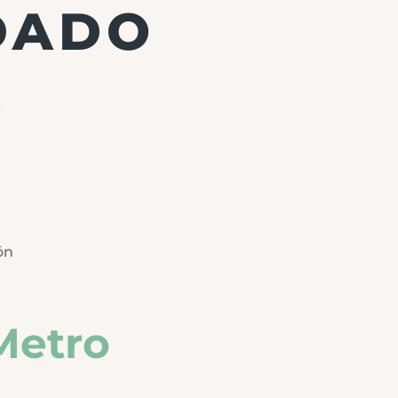
DADO
A
ón
Metro