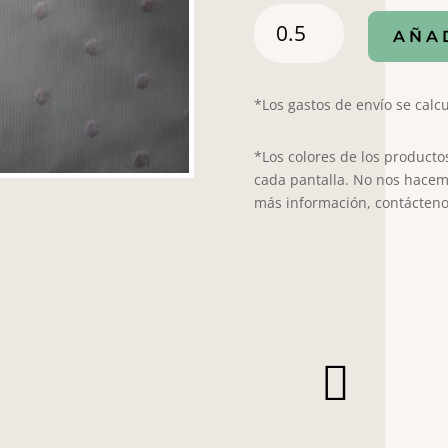
PIQUE
AÑA
BORDADO
ROSA
cantidad
*Los gastos de envío se calcu
*Los colores de los producto
cada pantalla. No nos hacem
más información, contácteno
