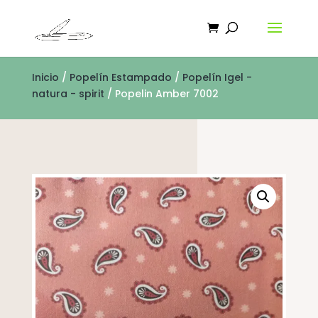
Inicio
/
Popelín Estampado
/
Popelín Igel -
natura - spirit
/ Popelin Amber 7002