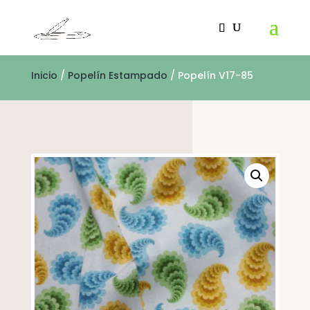
Inicio
/
Popelín Estampado
/ Popelín V17-85