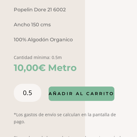
Popelin Dore 21 6002
Ancho 150 cms
100% Algodón Organico
Cantidad mínima: 0.5m
10,00
€
Metro
POPELIN
AÑADIR AL CARRITO
DORE
21
6002
*Los gastos de envío se calculan en la pantalla de
cantidad
pago.