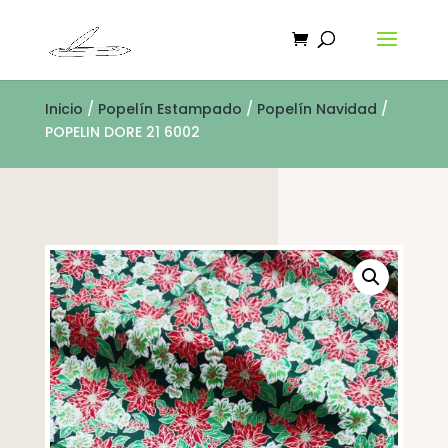
Inicio
/
Popelín Estampado
/
Popelín Navidad
/
POPELIN DORE 21 6002