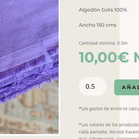
Algodón Gots 100%
Ancho 150 cms
Cantidad mínima: 0.5m
10,00
€
Popelin
AÑA
liso
5005
cantidad
*Los gastos de envío se calcu
*Los colores de los producto
cada pantalla. No nos hacem
más información, contácteno