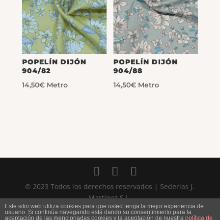
POPELÍN DIJÓN
POPELÍN DIJÓN
904/82
904/88
14,50
€
Metro
14,50
€
Metro
© 2023 Todos los derechos reservados | Sederías J.
Martínez S.L.
Este sitio web utiliza cookies para que usted tenga la mejor experiencia de
usuario. Si continúa navegando está dando su consentimiento para la
aceptación de las mencionadas cookies y la aceptación de nuestra
política de