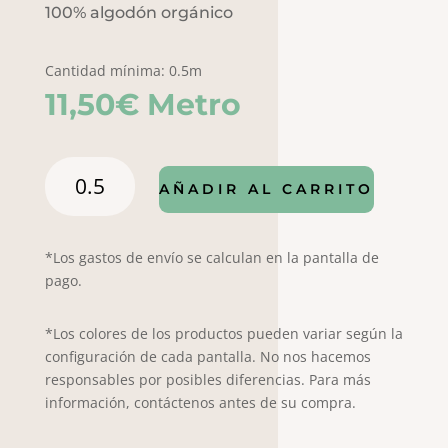
100% algodón orgánico
Cantidad mínima: 0.5m
11,50
€
Metro
Popelín
AÑADIR AL CARRITO
Peppa
Pig
7017
*Los gastos de envío se calculan en la pantalla de
cantidad
pago.
*Los colores de los productos pueden variar según la
configuración de cada pantalla. No nos hacemos
responsables por posibles diferencias. Para más
información, contáctenos antes de su compra.