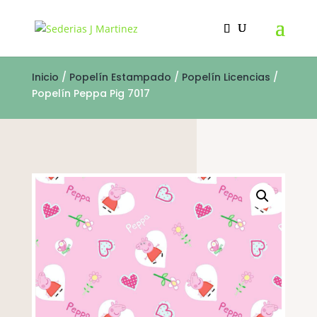
Inicio
/
Popelín Estampado
/
Popelín Licencias
/
Popelín Peppa Pig 7017