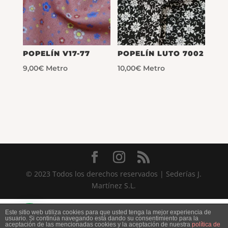
POPELÍN V17-77
POPELÍN LUTO 7002
9,00
€
Metro
10,00
€
Metro
© 2023 Todos los derechos reservados | Sederías J.
Martínez S.L.
Este sitio web utiliza cookies para que usted tenga la mejor experiencia de
usuario. Si continúa navegando está dando su consentimiento para la
aceptación de las mencionadas cookies y la aceptación de nuestra
política de