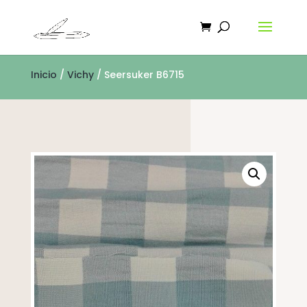
Inicio
/
Vichy
/ Seersuker B6715