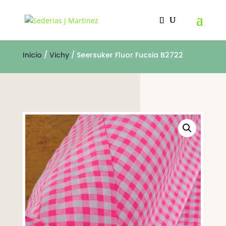
AGOTADO
Inicio
/
Vichy
/ Seersuker Fluor Fucsia B2722