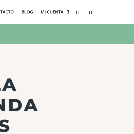
TACTO
BLOG
MI CUENTA
LA
NDA
S